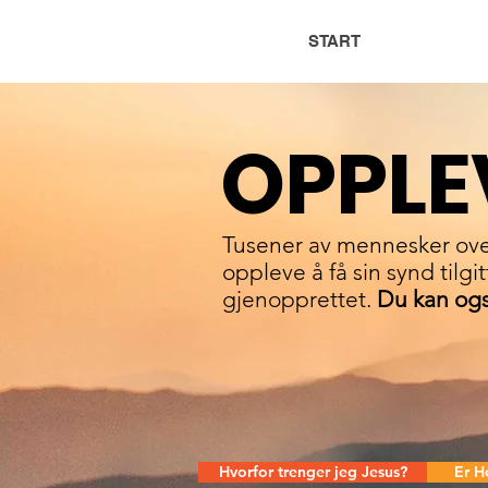
START
OPPLE
Tusener av mennesker ove
oppleve å få sin synd tilg
gjenopprettet.
Du kan ogs
Hvorfor trenger jeg Jesus?
Er H