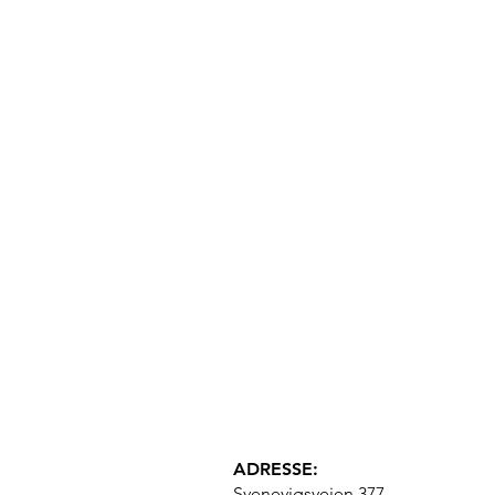
ADRESSE:
Svenevigsveien 377