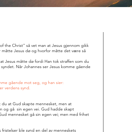
of the Christ" så vet man at Jesus gjennom gikk
or måtte Jesus dø og hvorfor måtte det være så
oss at Jesus måtte dø fordi Han tok straffen som du
har syndet. Når Johannes ser Jesus komme gående
omme gående mot seg, og han sier:
er verdens synd.
t du at Gud skapte mennesket, men at
n og gå sin egen vei. Gud hadde skapt
t Gud mennesket gå sin egen vei; men med frihet
 fristelser ble synd en del av menneskets