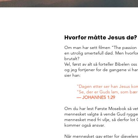
Hvorfor måtte Jesus dø?
Om man har sett filmen "The passion 
en utrolig smertefull død. Men hvorf
brutalt?
Vel, først av alt så forteller Bibelen 
og jeg fortjener for de gangene vi 
sier han:
"Dagen etter ser han Jesus k
"Se, der er Guds lam, som bær
— JOHANNES 1:29
Om du har lest Første Mosebok så ve
mennesket valgte å vende Gud rygge
mennesket med fri vilje, så derfor lo
kommer også ansvar.
Når mennesket gav etter for djevelens