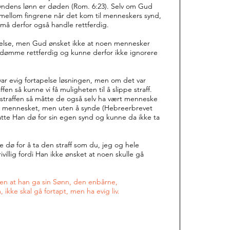
t syndens lønn er døden (Rom. 6:23). Selv om Gud
mellom fingrene når det kom til menneskers synd,
må derfor også handle rettferdig.
apelse, men Gud ønsket ikke at noen mennesker
n dømme rettferdig og kunne derfor ikke ignorere
var evig fortapelse løsningen, men om det var
ffen så kunne vi få muligheten til å slippe straff.
ta straffen så måtte de også selv ha vært menneske
 mennesket, men uten å synde (Hebreerbrevet
tte Han dø for sin egen synd og kunne da ikke ta
 dø for å ta den straff som du, jeg og hele
villig fordi Han ikke ønsket at noen skulle gå
den at han ga sin Sønn, den enbårne,
 ikke skal gå fortapt, men ha evig liv.