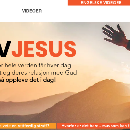
ENGELSKE VIDEOER
VIDEOER
V
JESUS
r hele verden får hver dag
itt og deres relasjon med Gud
å oppleve det i dag!
elvete en rettferdig straff?
Hvorfor er det bare Jesus som kan f