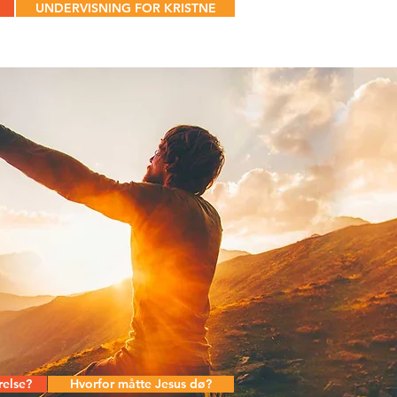
UNDERVISNING FOR KRISTNE
relse?
Hvorfor måtte Jesus dø?