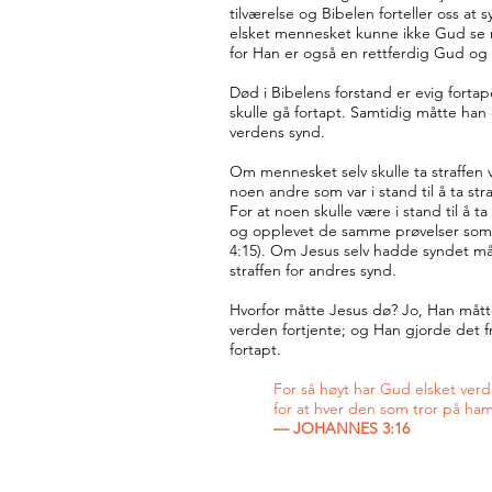
tilværelse og Bibelen forteller oss a
elsket mennesket kunne ikke Gud se 
for Han er også en rettferdig Gud og 
Død i Bibelens forstand er evig fort
skulle gå fortapt. Samtidig måtte ha
verdens synd.
Om mennesket selv skulle ta straffen 
noen andre som var i stand til å ta stra
For at noen skulle være i stand til å 
og opplevet de samme prøvelser som
4:15). Om Jesus selv hadde syndet må
straffen for andres synd.
Hvorfor måtte Jesus dø? Jo, Han måtte
verden fortjente; og Han gjorde det fri
fortapt.
For så høyt har Gud elsket ver
for at hver den som tror på ham,
— JOHANNES 3:16